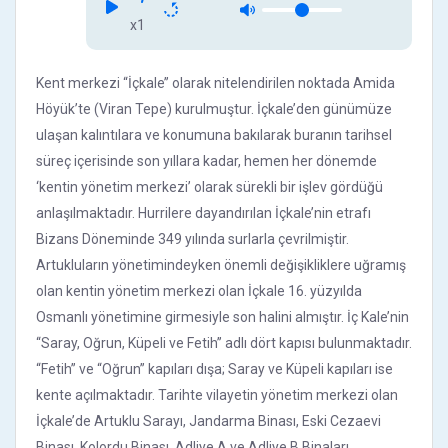
x1
Kent merkezi “İçkale’’ olarak nitelendirilen noktada Amida
Höyük’te (Viran Tepe) kurulmuştur. İçkale’den günümüze
ulaşan kalıntılara ve konumuna bakılarak buranın tarihsel
süreç içerisinde son yıllara kadar, hemen her dönemde
‘kentin yönetim merkezi’ olarak sürekli bir işlev gördüğü
anlaşılmaktadır. Hurrilere dayandırılan İçkale’nin etrafı
Bizans Döneminde 349 yılında surlarla çevrilmiştir.
Artukluların yönetimindeyken önemli değişikliklere uğramış
olan kentin yönetim merkezi olan İçkale 16. yüzyılda
Osmanlı yönetimine girmesiyle son halini almıştır. İç Kale’nin
‘‘Saray, Oğrun, Küpeli ve Fetih’’ adlı dört kapısı bulunmaktadır.
“Fetih” ve “Oğrun” kapıları dışa; Saray ve Küpeli kapıları ise
kente açılmaktadır. Tarihte vilayetin yönetim merkezi olan
İçkale’de Artuklu Sarayı, Jandarma Binası, Eski Cezaevi
Binası, Kolordu Binası, Adliye A ve Adliye B Binaları,