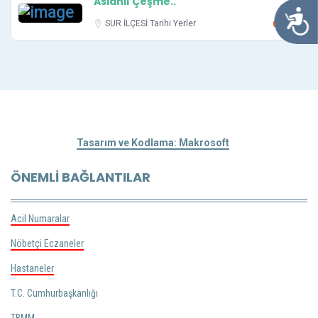
Aslanlı Çeşme..
Ulaşılabil
SUR İLÇESİ
Tarihi Yerler
0.1 km
Tasarım ve Kodlama: Makrosoft
ÖNEMLI BAĞLANTILAR
Acil Numaralar
Nöbetçi Eczaneler
Hastaneler
T.C. Cumhurbaşkanlığı