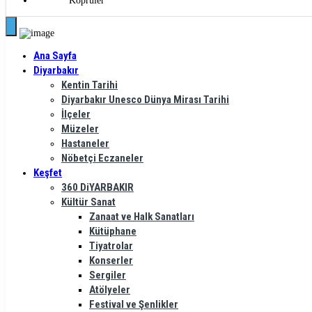
Köprüler
basın.
Ana Sayfa
Diyarbakır
Kentin Tarihi
Diyarbakır Unesco Dünya Mirası Tarihi
İlçeler
Müzeler
Hastaneler
Nöbetçi Eczaneler
Keşfet
360 DiYARBAKIR
Kültür Sanat
Zanaat ve Halk Sanatları
Kütüphane
Tiyatrolar
Konserler
Sergiler
Atölyeler
Festival ve Şenlikler