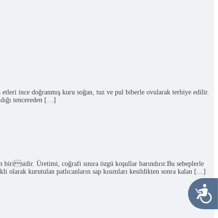
etleri ince doğranmış kuru soğan, tuz ve pul biberle ovularak terbiye edilir.
tıldığı tencereden […]
irisidir. Üretimi, coğrafi sınıra özgü koşullar barındırır.Bu sebeplerle
ikli olarak kurutulan patlıcanların sap kısımları kesildikten sonra kalan […]
Ulaşıl