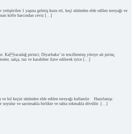
yetiştirilen 1 yaşına gelmiş kuzu eti, keçi sütünden elde edilen tereyağı ve
lanan köfte harcından ceviz […]
ır. Karacadağ pirinci; Diyarbakır’ın tescillenmiş yöreye ait pirinç
esler, salça, tuz ve karabiber ilave edilerek iyice […]
e kıl keçisi sütünden elde edilen tereyağı kullanılır. Hazırlanışı:
ler soyulur ve sarımsakla birlikte ve tahta tokmakla dövülür. […]