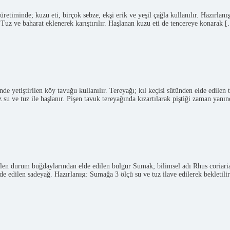
iminde; kuzu eti, birçok sebze, ekşi erik ve yeşil çağla kullanılır. Hazırlanışı:
 Tuz ve baharat eklenerek karıştırılır. Haşlanan kuzu eti de tencereye konarak 
yetiştirilen köy tavuğu kullanılır. Tereyağı; kıl keçisi sütünden elde edilen t
az su ve tuz ile haşlanır. Pişen tavuk tereyağında kızartılarak piştiği zaman y
len durum buğdaylarından elde edilen bulgur Sumak; bilimsel adı Rhus coriaria
de edilen sadeyağ. Hazırlanışı: Sumağa 3 ölçü su ve tuz ilave edilerek bekletili