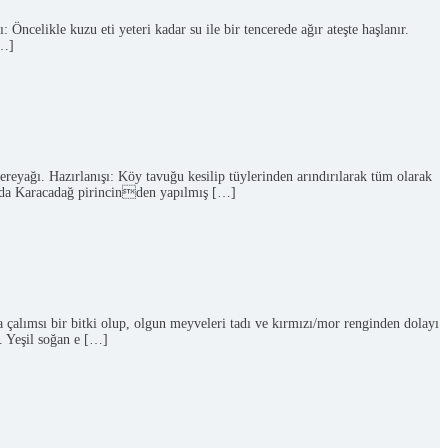
 Öncelikle kuzu eti yeteri kadar su ile bir tencerede ağır ateşte haşlanır.
[…]
ereyağı. Hazırlanışı: Köy tavuğu kesilip tüylerinden arındırılarak tüm olarak
anında Karacadağ pirincinden yapılmış […]
 çalımsı bir bitki olup, olgun meyveleri tadı ve kırmızı/mor renginden dolayı
r. Yeşil soğan e […]