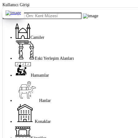
Lütfen
Kullanıcı Girişi
dikkat:
Mekan bul
Bu
web
sitesi
bir
erişilebilirlik
sistemi
Camiler
içerir.
Web
sitesini,
ekran
Eski Yerleşim Alanları
okuyucu
kullanan
görme
Hamamlar
engellilere
göre
ayarlamak
için
Control-
Hanlar
F11'e
basın;
Erişilebilirlik
menüsünü
açmak
Konaklar
için
Control-
F10'a