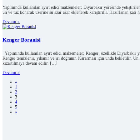
Yapımında kullanılan ayırt edici malzemeler; Diyarbakır yöresinde yetiştirilen
un ve tuz konarak üzerine su azar azar eklenerek karıştırılır. Hazırlanan k
Devamı »
Kenger Boranisi
Yapımında kullanılan ayırt edici malzemeler; Kenger; özellikle Diyarbakır yör
Kenger temizlenir, yıkanır ve iri doğranır. Kararması için unda bekletilir. U
kızartılmaya devam edilir. […]
Devamı »
«
1
2
3
4
5
»