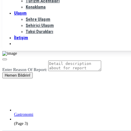
Turizm Acentaları
Konaklama
Ulaşım
Şehre Ulaşım
Şehiriçi Ulaşım
Taksi Durakları
İletişim
Enter Reason Of Report:
Hemen Bildirin!
Kategori:
Kentin Yerel Le
Ana Sayfa
Gastronomi
Kentin Yerel Lezzetleri
(Page 3)