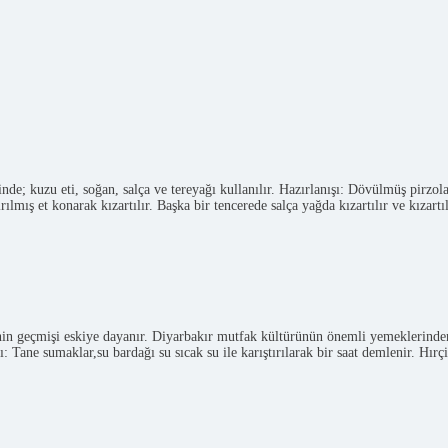
; kuzu eti, soğan, salça ve tereyağı kullanılır. Hazırlanışı: Dövülmüş pirzola 
ırılmış et konarak kızartılır. Başka bir tencerede salça yağda kızartılır ve kızar
n geçmişi eskiye dayanır. Diyarbakır mutfak kültürünün önemli yemeklerinden b
ı: Tane sumaklar,su bardağı su sıcak su ile karıştırılarak bir saat demlenir. Hırç