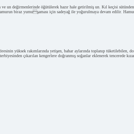
 ve un değirmenlerinde öğütülerek hazır hale getirilmiş un. Kıl keçisi sütünden 
atı hamurun biraz yumuşaması için sadeyağ ile yoğurulmaya devam edilir. Hamu
esinin yüksek rakımlarında yetişen, bahar aylarında toplanıp tüketilebilen, don
n terbiyesinden çıkarılan kengerlere doğranmış soğanlar eklenerek tencerede kı