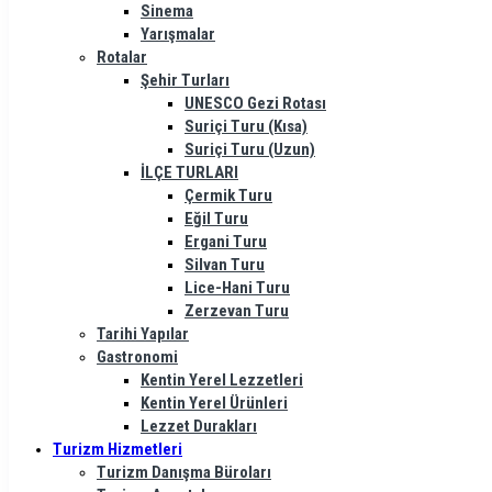
Sinema
Yarışmalar
Rotalar
Şehir Turları
UNESCO Gezi Rotası
Suriçi Turu (Kısa)
Suriçi Turu (Uzun)
İLÇE TURLARI
Çermik Turu
Eğil Turu
Ergani Turu
Silvan Turu
Lice-Hani Turu
Zerzevan Turu
Tarihi Yapılar
Gastronomi
Kentin Yerel Lezzetleri
Kentin Yerel Ürünleri
Lezzet Durakları
Turizm Hizmetleri
Turizm Danışma Büroları