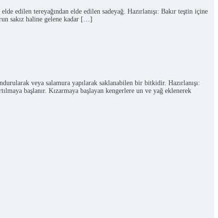
elde edilen tereyağından elde edilen sadeyağ. Hazırlanışı: Bakır teştin içine
run sakız haline gelene kadar […]
durularak veya salamura yapılarak saklanabilen bir bitkidir. Hazırlanışı:
zartılmaya başlanır. Kızarmaya başlayan kengerlere un ve yağ eklenerek