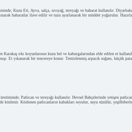
nde; Kuzu Eti, Ayva, salça, sıvıyağ, tereyağı ve baharat kullanılır. Diyarbakır 
alınarak baharatlar ilave edilir ve tuzu ayarlanarak bir müddet yoğurulur. Hazır
 Karakaş ırkı koyunlarının kuzu bel ve kaburgalarından elde edilen et kullanıl
lanışı: Et yıkanarak bir tencereye konur. Temizlenmiş arpacık soğanı, küçük patat
iminde; Patlıcan ve tereyağı kullanılır. Hevsel Bahçelerinde yetişen patlıcan v
ilde közlenir. Közlenen patlıcanların kabukları soyulur, suyu süzülür, yeşilbiber