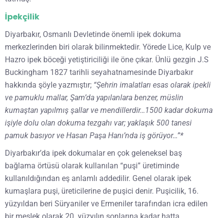
İpekçilik
Diyarbakır, Osmanlı Devletinde önemli ipek dokuma
merkezlerinden biri olarak bilinmektedir. Yörede Lice, Kulp ve
Hazro ipek böceği yetiştiriciliği ile öne çıkar. Ünlü gezgin J.S
Buckingham 1827 tarihli seyahatnamesinde Diyarbakır
hakkında şöyle yazmıştır;
“Şehrin imalatları esas olarak ipekli
ve pamuklu mallar, Şam’da yapılanlara benzer, müslin
kumaştan yapılmış şallar ve mendillerdir…1500 kadar dokuma
işiyle dolu olan dokuma tezgahı var; yaklaşık 500 tanesi
pamuk basıyor ve Hasan Paşa Hanı’nda iş görüyor…”*
Diyarbakır’da ipek dokumalar en çok geleneksel baş
bağlama örtüsü olarak kullanılan “puşi” üretiminde
kullanıldığından eş anlamlı addedilir. Genel olarak ipek
kumaşlara puşi, üreticilerine de puşici denir. Puşicilik, 16.
yüzyıldan beri Süryaniler ve Ermeniler tarafından icra edilen
bir meslek olarak 20. yüzyılın sonlarına kadar hatta