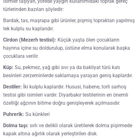
isimler taşıyan, yörede yaygın kullanımıdaki toprak gereç
türlerinden bazıları şöyledir:
Bardak, tas, maşrapa gibi ürünler, pişmiş topraktan yapılmış
tek kulplu su kaplarıdır.
Cirdon (Mezerh testisi):
Küçük yaşta ölen çocukların
hayrına içine su doldurulup, üstüne elma konularak başka
çocuklara verilir.
Küp:
Su, pekmez, yağ gibi sıvı ya da bakliyat türü katı
besinleri zerzeminlerde saklamaya yarayan geniş kaplardır.
Destiler:
İki kulplu kaplardır. Hususi, habene, torli sarhoş
testisi gibi isimleri vardır. Diyarbakır testilerinin en önemli
özelliği ağzının bitime doğru genişleyerek açılmasıdır.
Puhrerik:
Su künkleri
Dolma taşı:
sırlı ve delikli olarak üretilerek dolma pişirmede
kapak altına ağırlık olarak yerleştirilen disk.