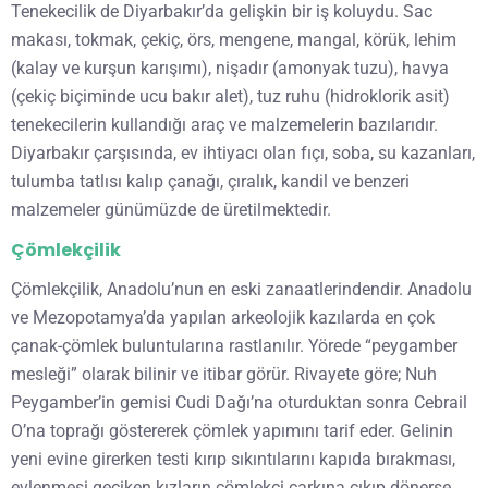
Tenekecilik de Diyarbakır’da gelişkin bir iş koluydu. Sac
makası, tokmak, çekiç, örs, mengene, mangal, körük, lehim
(kalay ve kurşun karışımı), nişadır (amonyak tuzu), havya
(çekiç biçiminde ucu bakır alet), tuz ruhu (hidroklorik asit)
tenekecilerin kullandığı araç ve malzemelerin bazılarıdır.
Diyarbakır çarşısında, ev ihtiyacı olan fıçı, soba, su kazanları,
tulumba tatlısı kalıp çanağı, çıralık, kandil ve benzeri
malzemeler günümüzde de üretilmektedir.
Çömlekçilik
Çömlekçilik, Anadolu’nun en eski zanaatlerindendir. Anadolu
ve Mezopotamya’da yapılan arkeolojik kazılarda en çok
çanak-çömlek buluntularına rastlanılır. Yörede “peygamber
mesleği” olarak bilinir ve itibar görür. Rivayete göre; Nuh
Peygamber’in gemisi Cudi Dağı’na oturduktan sonra Cebrail
O’na toprağı göstererek çömlek yapımını tarif eder. Gelinin
yeni evine girerken testi kırıp sıkıntılarını kapıda bırakması,
evlenmesi geciken kızların çömlekçi çarkına çıkıp dönerse