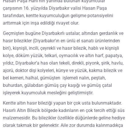
Hasan Paşa Hanı’nın yanında bulunan kuyumcular
çarşısının 16. yüzyılda Diyarbakır valisi Hasan Paşa
tarafından, kentte kuyumculuğun gelişme potansiyelini
arttırmak için inşa edildiği rivayet olur.
Geçmişten bugüne Diyarbakırlı ustalar, altından gerdanlık ve
hasır bilezikler (Diyarbakır’ın en ünlü el sanatı ürünlerinden
biri), kişnişli, incili, çeyrekli ve hasır bilezik, hablı ve kişnişli
kolye, döküm yüzük, telkari, oymacılık ve altın harf, papatya,
yıldız, Diyarbakır’a has olan tekeli, direkli, piyonk, şirik, havlu,
ajorü, doktor dişi kolyeleri, künye ve yüzük, kakma bilezik ve
bel kemeri, halhal, gümüşten işlemeli nalın, peştah,
buhurdan, gülabdan gümüş çay kaşığı ve gümüş çatal
işleyerek kuyumculuk mesleğini geliştirmiştir.
Kentte altın hasır bileziği yapan bir çok usta bulunmaktadır.
Hasırlı Altın Bilezik bölgede kadınların en çok tercih ettiği süs
malzemesidir. Bu bilezikler özellikle düğünlerde geline hediye
olarak takmak bir gelenektir. Aile zor durumda kalınmadıkça