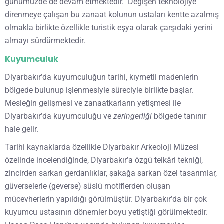
günümüzde de devam etmektedir. Değişen teknolojiye
direnmeye çalışan bu zanaat kolunun ustaları kentte azalmış
olmakla birlikte özellikle turistik eşya olarak çarşıdaki yerini
almayı sürdürmektedir.
Kuyumculuk
Diyarbakır’da kuyumculuğun tarihi, kıymetli madenlerin
bölgede bulunup işlenmesiyle süreciyle birlikte başlar.
Mesleğin gelişmesi ve zanaatkarların yetişmesi ile
Diyarbakır’da kuyumculuğu ve
zeringerliği
bölgede tanınır
hale gelir.
Tarihi kaynaklarda özellikle Diyarbakır Arkeoloji Müzesi
özelinde incelendiğinde, Diyarbakır’a özgü telkâri tekniği,
zincirden sarkan gerdanlıklar, şakağa sarkan özel tasarımlar,
güverselerle (geverse) süslü motiflerden oluşan
mücevherlerin yapıldığı görülmüştür. Diyarbakır’da bir çok
kuyumcu ustasının dönemler boyu yetiştiği görülmektedir.