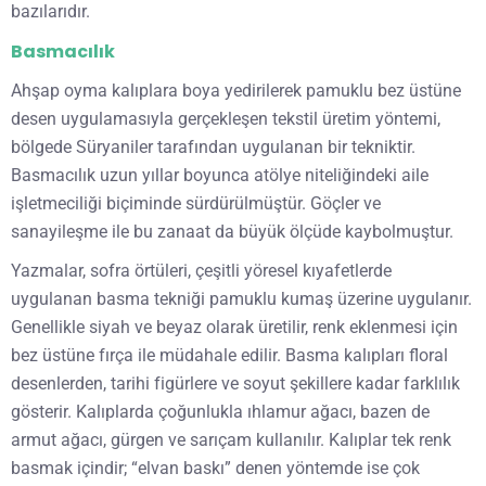
bazılarıdır.
Basmacılık
Ahşap oyma kalıplara boya yedirilerek pamuklu bez üstüne
desen uygulamasıyla gerçekleşen tekstil üretim yöntemi,
bölgede Süryaniler tarafından uygulanan bir tekniktir.
Basmacılık uzun yıllar boyunca atölye niteliğindeki aile
işletmeciliği biçiminde sürdürülmüştür. Göçler ve
sanayileşme ile bu zanaat da büyük ölçüde kaybolmuştur.
Yazmalar, sofra örtüleri, çeşitli yöresel kıyafetlerde
uygulanan basma tekniği pamuklu kumaş üzerine uygulanır.
Genellikle siyah ve beyaz olarak üretilir, renk eklenmesi için
bez üstüne fırça ile müdahale edilir. Basma kalıpları floral
desenlerden, tarihi figürlere ve soyut şekillere kadar farklılık
gösterir. Kalıplarda çoğunlukla ıhlamur ağacı, bazen de
armut ağacı, gürgen ve sarıçam kullanılır. Kalıplar tek renk
basmak içindir; “elvan baskı” denen yöntemde ise çok