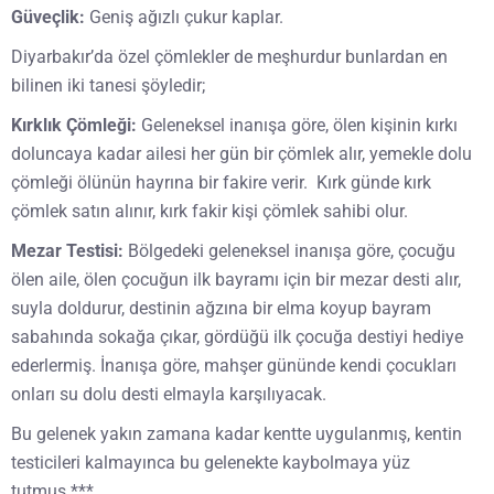
Güveçlik:
Geniş ağızlı çukur kaplar.
Diyarbakır’da özel çömlekler de meşhurdur bunlardan en
bilinen iki tanesi şöyledir;
Kırklık Çömleği:
Geleneksel inanışa göre, ölen kişinin kırkı
doluncaya kadar ailesi her gün bir çömlek alır, yemekle dolu
çömleği ölünün hayrına bir fakire verir. Kırk günde kırk
çömlek satın alınır, kırk fakir kişi çömlek sahibi olur.
Mezar Testisi:
Bölgedeki geleneksel inanışa göre, çocuğu
ölen aile, ölen çocuğun ilk bayramı için bir mezar desti alır,
suyla doldurur, destinin ağzına bir elma koyup bayram
sabahında sokağa çıkar, gördüğü ilk çocuğa destiyi hediye
ederlermiş. İnanışa göre, mahşer gününde kendi çocukları
onları su dolu desti elmayla karşılıyacak.
Bu gelenek yakın zamana kadar kentte uygulanmış, kentin
testicileri kalmayınca bu gelenekte kaybolmaya yüz
tutmuş.***