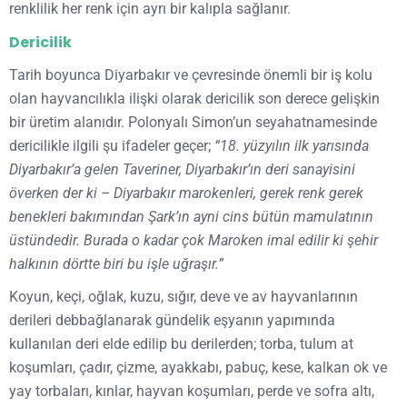
renklilik her renk için ayrı bir kalıpla sağlanır.
Dericilik
Tarih boyunca Diyarbakır ve çevresinde önemli bir iş kolu
olan hayvancılıkla ilişki olarak dericilik son derece gelişkin
bir üretim alanıdır. Polonyalı Simon’un seyahatnamesinde
dericilikle ilgili şu ifadeler geçer;
“18. yüzyılın ilk yarısında
Diyarbakır’a gelen Taveriner, Diyarbakır’ın deri sanayisini
överken der ki – Diyarbakır marokenleri, gerek renk gerek
benekleri bakımından Şark’ın ayni cins bütün mamulatının
üstündedir. Burada o kadar çok Maroken imal edilir ki şehir
halkının dörtte biri bu işle uğraşır.”
Koyun, keçi, oğlak, kuzu, sığır, deve ve av hayvanlarının
derileri debbağlanarak gündelik eşyanın yapımında
kullanılan deri elde edilip bu derilerden; torba, tulum at
koşumları, çadır, çizme, ayakkabı, pabuç, kese, kalkan ok ve
yay torbaları, kınlar, hayvan koşumları, perde ve sofra altı,