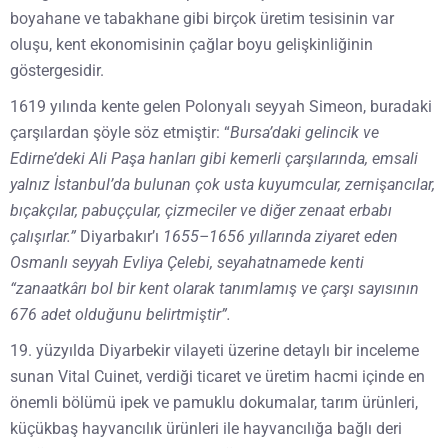
boyahane ve tabakhane gibi birçok üretim tesisinin var
oluşu, kent ekonomisinin çağlar boyu gelişkinliğinin
göstergesidir.
1619 yılında kente gelen Polonyalı seyyah Simeon, buradaki
çarşılardan şöyle söz etmiştir: “
Bursa’daki gelincik ve
Edirne’deki Ali Paşa hanları gibi kemerli çarşılarında, emsali
yalnız İstanbul’da bulunan çok usta kuyumcular, zernişancılar,
bıçakçılar, pabuççular, çizmeciler ve diğer zenaat erbabı
çalışırlar.”
Diyarbakır’ı
1655–1656 yıllarında ziyaret eden
Osmanlı seyyah Evliya Çelebi, seyahatnamede kenti
“zanaatkârı bol bir kent olarak tanımlamış ve çarşı sayısının
676 adet olduğunu belirtmiştir”.
19. yüzyılda Diyarbekir vilayeti üzerine detaylı bir inceleme
sunan Vital Cuinet, verdiği ticaret ve üretim hacmi içinde en
önemli bölümü ipek ve pamuklu dokumalar, tarım ürünleri,
küçükbaş hayvancılık ürünleri ile hayvancılığa bağlı deri