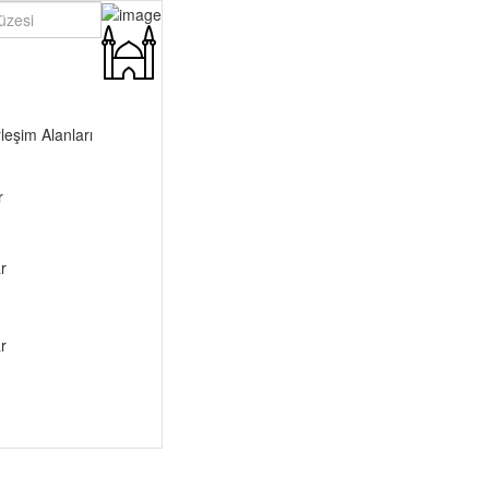
leşim Alanları
r
r
r