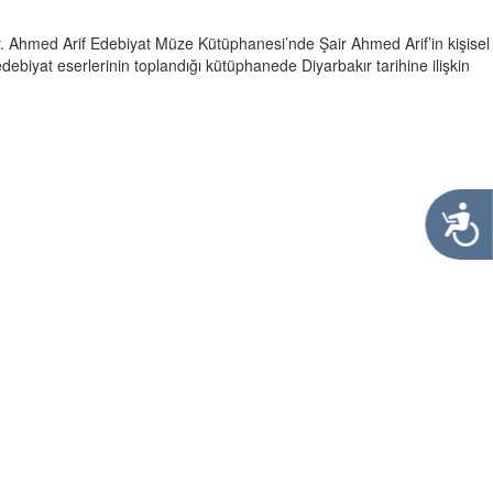
ir. Ahmed Arif Edebiyat Müze Kütüphanesi’nde Şair Ahmed Arif’in kişisel
 edebiyat eserlerinin toplandığı kütüphanede Diyarbakır tarihine ilişkin
Ulaşılabi