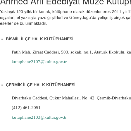
Ahmed Arif Edebiyat Müze Kütüp
Yaklaşık 120 yıllık bir konak, kütüphane olarak düzenlenerek 2011 yılı
eşyaları, el yazısıyla yazdığı şiirleri ve Güneydoğu’da yetişmiş birçok şai
eserler de bulunmaktadır.
BİSMİL İLÇE HALK KÜTÜPHANESİ
Fatih Mah. Ziraat Caddesi, 503. sokak, no.1, Atatürk İlkokulu, ka
kutuphane2107@kultur.gov.tr
ÇERMİK İLÇE HALK KÜTÜPHANESİ
Diyarbakır Caddesi, Çukur Mahallesi, No: 42, Çermik-Diyarbakı
(412) 461-2051
kutuphane2103@kultur.gov.tr