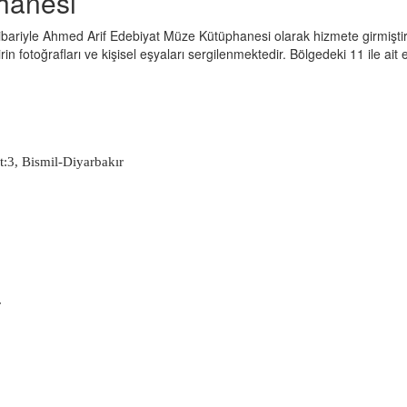
hanesi
 itibariyle Ahmed Arif Edebiyat Müze Kütüphanesi olarak hizmete girmişt
rin fotoğrafları ve kişisel eşyaları sergilenmektedir. Bölgedeki 11 ile ait
t:3, Bismil-Diyarbakır
r