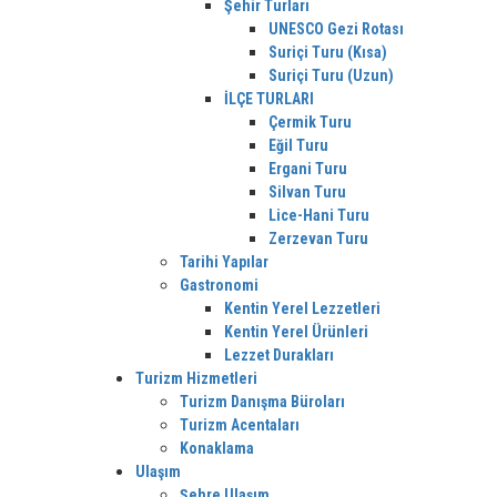
Şehir Turları
UNESCO Gezi Rotası
Suriçi Turu (Kısa)
Suriçi Turu (Uzun)
İLÇE TURLARI
Çermik Turu
Eğil Turu
Ergani Turu
Silvan Turu
Lice-Hani Turu
Zerzevan Turu
Tarihi Yapılar
Gastronomi
Kentin Yerel Lezzetleri
Kentin Yerel Ürünleri
Lezzet Durakları
Turizm Hizmetleri
Turizm Danışma Büroları
Turizm Acentaları
Konaklama
Ulaşım
Şehre Ulaşım