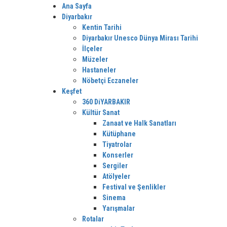
Ana Sayfa
Diyarbakır
Kentin Tarihi
Diyarbakır Unesco Dünya Mirası Tarihi
İlçeler
Müzeler
Hastaneler
Nöbetçi Eczaneler
Keşfet
360 DiYARBAKIR
Kültür Sanat
Zanaat ve Halk Sanatları
Kütüphane
Tiyatrolar
Konserler
Sergiler
Atölyeler
Festival ve Şenlikler
Sinema
Yarışmalar
Rotalar