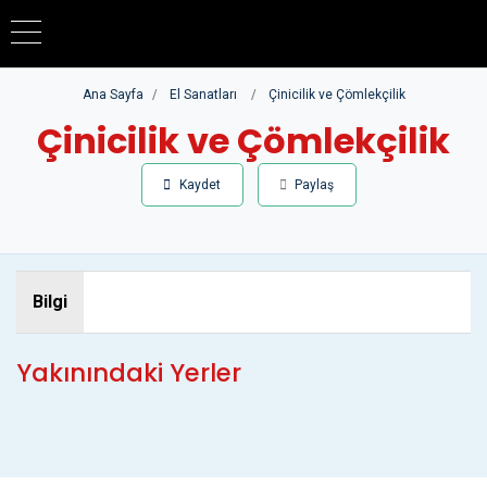
Lütfen
dikkat:
Bu
Ana Sayfa
El Sanatları
Çinicilik ve Çömlekçilik
web
sitesi
Çinicilik ve Çömlekçilik
bir
erişilebilirlik
Kaydet
Paylaş
sistemi
içerir.
Bilgi
Yakınındaki Yerler