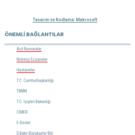
Tasarım ve Kodlama: Makrosoft
ÖNEMLI BAĞLANTILAR
Acil Numaralar
Nöbetçi Eczaneler
Hastaneler
T.C. Cumhurbaşkanlığı
TBMM
T.C. İçişleri Bakanlığı
CİMER
E-Devlet
D.Bakır Büyükşehir Bld.