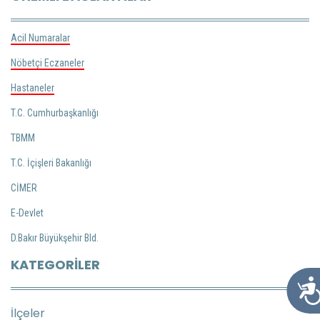
Acil Numaralar
Nöbetçi Eczaneler
Hastaneler
T.C. Cumhurbaşkanlığı
TBMM
T.C. İçişleri Bakanlığı
CİMER
E-Devlet
D.Bakır Büyükşehir Bld.
KATEGORILER
Ulaşıl
İlçeler