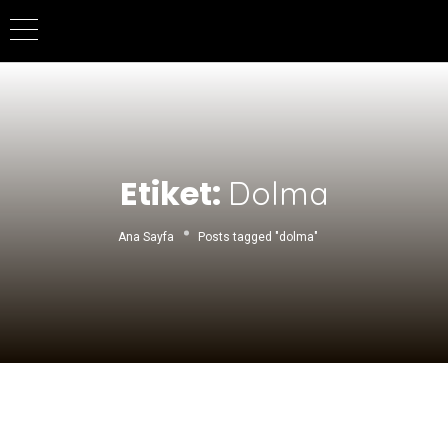
Lütfen
dikkat:
Bu
web
sitesi
bir
erişilebilirlik
Etiket:
Dolma
sistemi
içerir.
Ana Sayfa
Posts tagged "dolma"