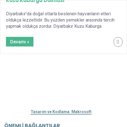
Kuzu Kaburga Dolması
Diyarbakır’da doğal otlarla beslenen hayvanların etleri
oldukça lezzetlidir. Bu yüzden yemekler arasında tercih
yapmak oldukça zordur. Diyarbakır Kuzu Kaburga
Dolması önemli yemeklerden biridir. Kuzu Kaburga
Dolması hazırlamak için önceden kasabınıza sipariş
Devamı »
vermeniz gerekir. QR İNDİR QR YAZDIR
Tasarım ve Kodlama: Makrosoft
ÖNEMLI BAĞLANTILAR