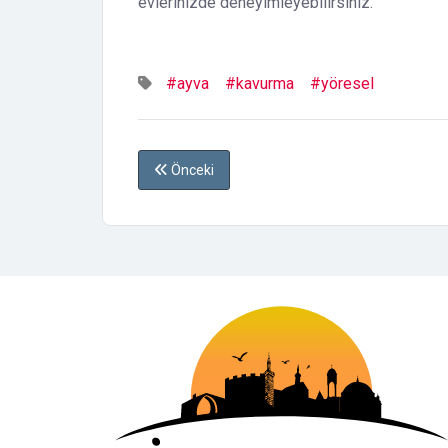
evlerinizde deneyimleyebilirsiniz.
#ayva
#kavurma
#yöresel
Önceki