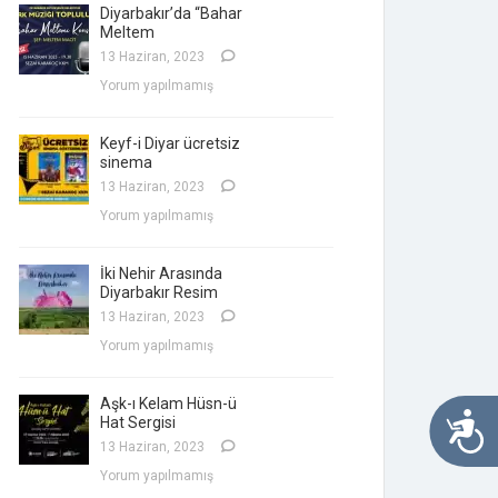
Diyarbakır’da “Bahar
Meltem
13 Haziran, 2023
Yorum yapılmamış
Keyf-i Diyar ücretsiz
sinema
13 Haziran, 2023
Yorum yapılmamış
İki Nehir Arasında
Diyarbakır Resim
13 Haziran, 2023
Yorum yapılmamış
Aşk-ı Kelam Hüsn-ü
Ulaşılabi
Hat Sergisi
13 Haziran, 2023
Yorum yapılmamış