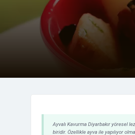
ayarlamak
için
Control-
F11'e
basın;
Erişilebilirlik
menüsünü
açmak
için
Control-
F10'a
basın.
Ayvalı Kavurma Diyarbakır yöresel lezz
biridir. Özellikle ayva ile yapılıyor o