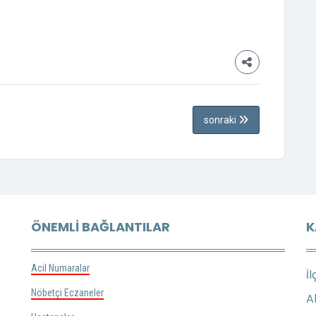
sonraki
ÖNEMLI BAĞLANTILAR
K
Acil Numaralar
İl
Nöbetçi Eczaneler
A