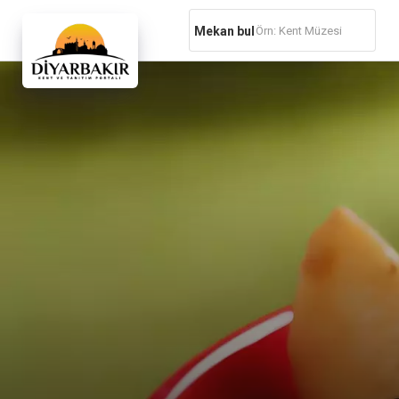
Lütfen
Mekan bul
dikkat:
Bu
web
sitesi
bir
erişilebilirlik
sistemi
içerir.
Web
sitesini,
ekran
okuyucu
kullanan
görme
engellilere
göre