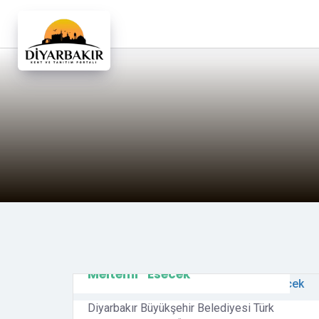
Lütfen
dikkat:
Bu
web
sitesi
bir
erişilebilirlik
sistemi
içerir.
Web
sitesini,
ekran
okuyucu
kullanan
Diyarbakır’da “Bahar
görme
Meltemi” Esecek
engellilere
göre
Diyarbakır Büyükşehir Belediyesi Türk