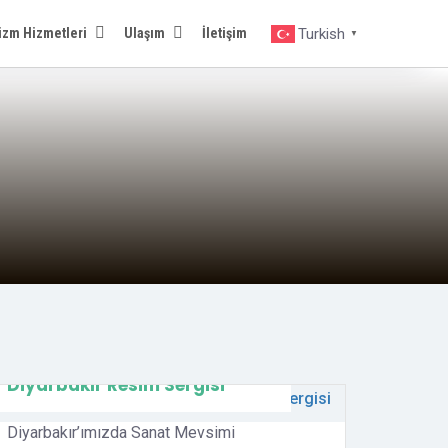
izm Hizmetleri
Ulaşım
İletişim
Turkish
▼
İki Nehir Arasında
Diyarbakır Resim Sergisi
Diyarbakır’ımızda Sanat Mevsimi