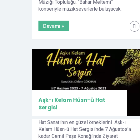
ayarlamak
Müziği Topluluğu, “Bahar Meltemi”
konseriyle müzikseverlerle buluşacak.
için
Diyarbakır Büyükşehir Belediyesi Türk
Control-
Müziği Topluluğu, “Bahar Meltemi”
Devamı »
F11'e
konseriyle müzikseverlerle buluşacak.
basın;
Diyarbakır Büyükşehir Belediyesi Türk
Erişilebilirlik
Müziği Topluluğu Sanat Yönetmeni ve Koro
Şefi Meltem Macit”in yönetimindeki koro,
menüsünü
sıcak yaz akşamında sanatseverleri
açmak
müziğin eşsiz tınısıyla bahar meltemine
için
davet ediyor. Konserde, Türk sanat ve halk
Control-
müziğinin sevilen eserleri ile Diyarbakırlı
F10'a
şair, […]
basın.
Aşk-ı Kelam Hüsn-ü Hat
Sergisi
Hat Sanatı’nın en güzel örneklerini Aşk-ı
Kelam Hüsn-ü Hat Sergisi’nde 7 Ağustos’a
kadar Cemil Paşa Konağı’nda Ziyaret