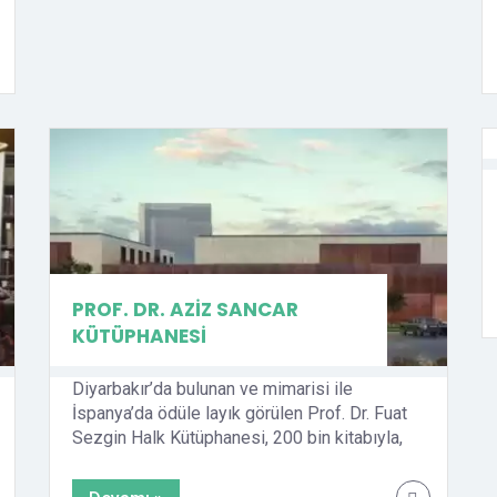
PROF. DR. AZİZ SANCAR
KÜTÜPHANESİ
Diyarbakır’da bulunan ve mimarisi ile
İspanya’da ödüle layık görülen Prof. Dr. Fuat
Sezgin Halk Kütüphanesi, 200 bin kitabıyla,
200 kişilik kapasitesiyle, 24 saat hizmet
vermeye devam ediyor. Adres:Fabrika,