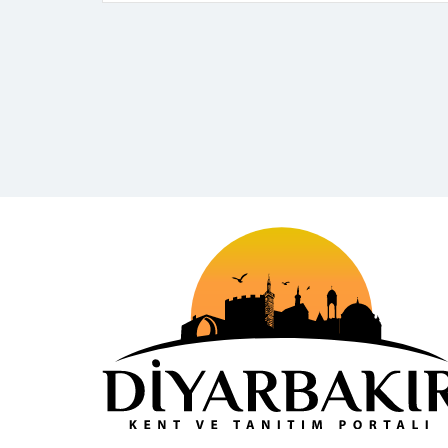
İşletim sistemlerinin kurulumu İşletim
sistemi sorunları ve yardımcı programların
kurulumu Sistem bakım yazılımları ve
yedekleme Ağ kurulum ve yapılandırma
İstihdam Alanları Bu kursu başarıyla
bitirenler; sunucu hizmeti […]