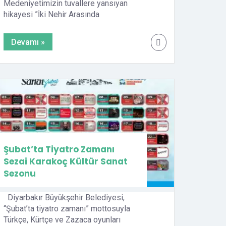
Medeniyetimizin tuvallere yansıyan
hikayesi ”İki Nehir Arasında
Diyarbakır” Resim Sergisi açıldı. Sergiyi; 7
Temmuz‘a kadar Keçi Burcu’nda ziyaret
Devamı »
edebilirsiniz QR İNDİR QR YAZDIR
Şubat’ta Tiyatro Zamanı
Sezai Karakoç Kültür Sanat
Sezonu
Diyarbakır Büyükşehir Belediyesi,
“Şubat’ta tiyatro zamanı” mottosuyla
Türkçe, Kürtçe ve Zazaca oyunları