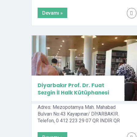
edebilirsiniz. QR İNDİR QR YAZDIR
Devamı »
Diyarbakır Prof. Dr. Fuat
Sezgin İl Halk Kütüphanesi
Adres: Mezopotamya Mah. Mahabad
Bulvarı No:43 Kayapınar/ DİYARBAKIR.
Telefon, 0 412 223 29 07 QR İNDİR QR
YAZDIR