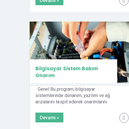
Devamı »
Bilgisayar Sistem Bakım
Onarım
Genel Bu program, bilgisayar
sistemlerinde donanım, yazılım ve ağ
arızalarını tespit ederek onarımlarını
yapabilen kişilerin yetiştirilmesini
hedeflemektedir. Konu Başlıkları Bilgisayar
Devamı »
sistemine giriş Donanım bileşenlerinin
montajı Donanım sorunlarını gidermek