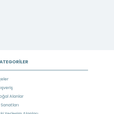
ATEGORILER
çeler
lışveriş
oğal Alanlar
l Sanatları
ski Yerleşim Alanları