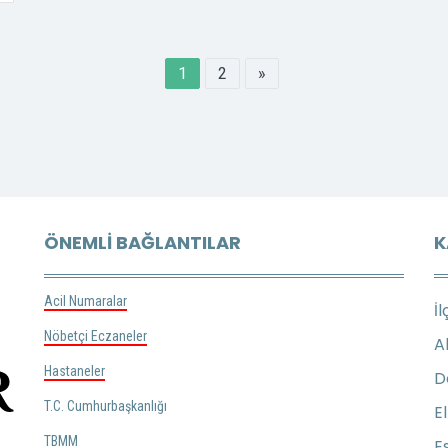
1
2
»
ÖNEMLI BAĞLANTILAR
K
Acil Numaralar
İl
Nöbetçi Eczaneler
A
Hastaneler
D
T.C. Cumhurbaşkanlığı
E
TBMM
E