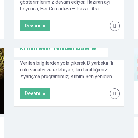
gösterimlerimiz devam ediyor. Haziran ayı
boyunca; Her Cumartesi – Pazar Asi
Prenses (7+ yaş) 13.00 Panda ve Sevimli
Canavarlar (7+ yaş) 15.00 seansıyla; Sezai
Devamı »
Karakoç KKM Sinema salonumuzda. QR
İNDİR QR YAZDIR
Kimim Ben? Yeniden sizlerle!
Verilen bilgilerden yola çıkarak Diyarbakır ‘lı
ünlü sanatçı ve edebiyatçıları tanıttığımız
#yarışma programımız; Kimim Ben yeniden
sizlerle. Her Cumartesi
21.21’de @dbbkultursanat Sosyal medya
Devamı »
hesaplarımızda sizlerle olacak. QR İNDİR
QR YAZDIR