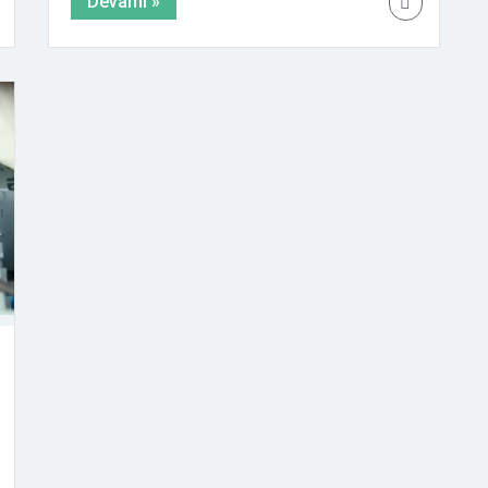
Devamı »
Mahabad Blv, 21070 Yenişehir/Diyarbakır
QR İNDİR QR YAZDIR