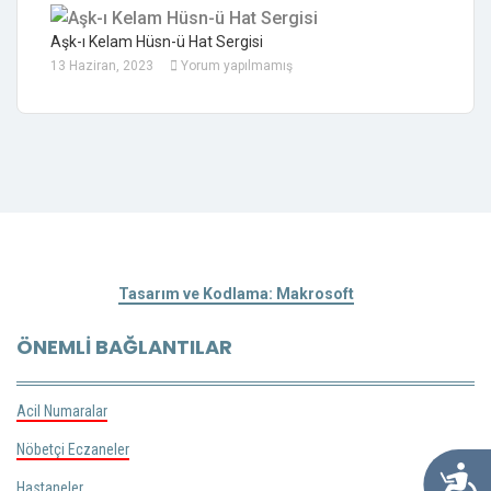
Aşk-ı Kelam Hüsn-ü Hat Sergisi
13 Haziran, 2023
Yorum yapılmamış
Tasarım ve Kodlama: Makrosoft
ÖNEMLI BAĞLANTILAR
Acil Numaralar
Nöbetçi Eczaneler
Ulaşılabil
Hastaneler