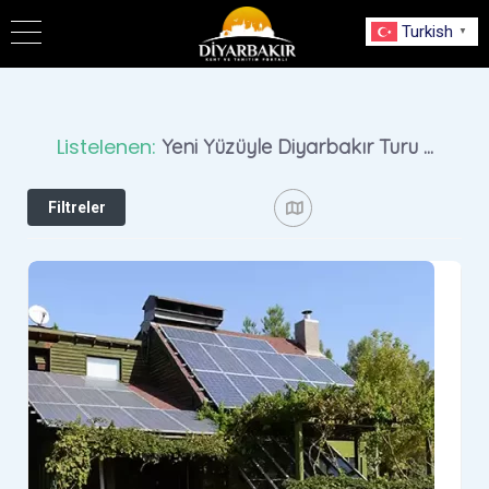
Turkish
▼
Lütfen
dikkat:
Bu
Listelenen:
Yeni Yüzüyle Diyarbakır Turu
...
web
sitesi
Filtreler
bir
erişilebilirlik
sistemi
içerir.