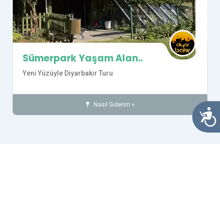
Sümerpark Yaşam Alan..
Yeni Yüzüyle Diyarbakır Turu
Nasıl Giderim »
Parklar ve Piknik Alanları
Diyarbakır
Ulaşılab