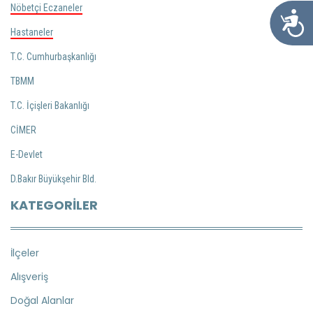
Nöbetçi Eczaneler
Ulaşılabil
Hastaneler
T.C. Cumhurbaşkanlığı
TBMM
T.C. İçişleri Bakanlığı
CİMER
E-Devlet
D.Bakır Büyükşehir Bld.
KATEGORILER
İlçeler
Alışveriş
Doğal Alanlar