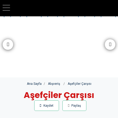
Lütfen
dikkat:
Bu
web
sitesi
bir
erişilebilirlik
sistemi
içerir.
Ana Sayfa
Alışveriş
Aşefçiler Çarşısı
Aşefçiler Çarşısı
Kaydet
Paylaş