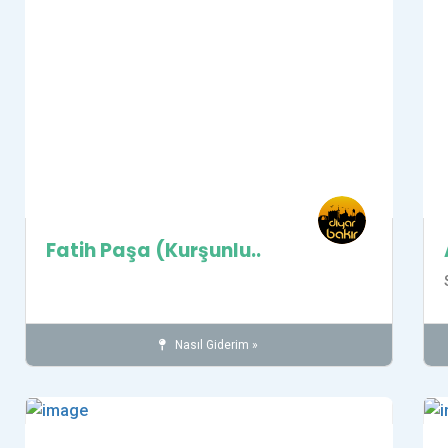
Fatih Paşa (Kurşunlu..
Nasıl Giderim »
Camiler
İnanç
SUR İLÇESİ
Kaydet
Kay