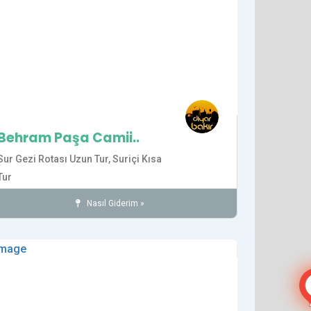
Behram Paşa Camii..
Sur Gezi Rotası Uzun Tur,
Suriçi Kısa
Tur
Nasıl Giderim »
Camiler
Diyarbakır
İnanç
SUR İLÇESİ
Tarihi Yerler
det