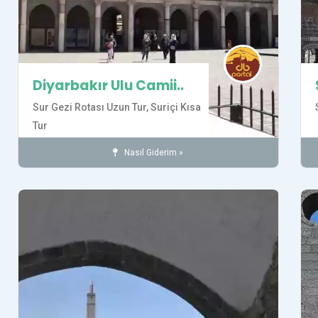
ayarlamak
için
Control-
F11'e
basın;
Diyarbakır Ulu Camii..
Erişilebilirlik
Sur Gezi Rotası Uzun Tur,
Suriçi Kısa
menüsünü
Tur
açmak
için
Nasıl Giderim »
Camiler
İnanç
SUR İLÇESİ
Tarihi Yerler
Control-
F10'a
basın.
Kaydet
Kay