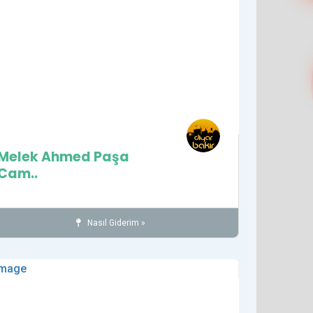
Melek Ahmed Paşa
Cam..
Nasıl Giderim »
Camiler
İnanç
SUR İLÇESİ
det