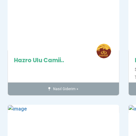
Hazro Ulu Camii..
Nasıl Giderim »
Camiler
HAZRO İLÇESİ
İnanç
Tarihi Yerler
Kaydet
Kay