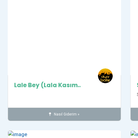
Lale Bey (Lala Kasım..
Nasıl Giderim »
Camiler
İnanç
SUR İLÇESİ