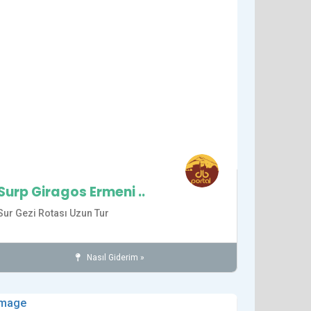
Surp Giragos Ermeni ..
Sur Gezi Rotası Uzun Tur
Nasıl Giderim »
Kiliseler
Diyarbakır
İnanç
SUR İLÇESİ