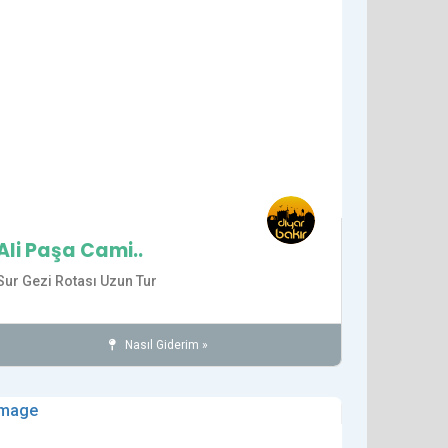
Ali Paşa Cami..
Sur Gezi Rotası Uzun Tur
Nasıl Giderim »
Camiler
İnanç
SUR İLÇESİ
det