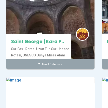
Saint George (Kara P..
Sur Gezi Rotası Uzun Tur,
Sur Unesco
Rotası,
UNESCO Dünya Miras Alanı
Gezi Rotası
Nasıl Giderim »
Kiliseler
İnanç
SUR İLÇESİ
Tarihi Yerler
Kaydet
Kay