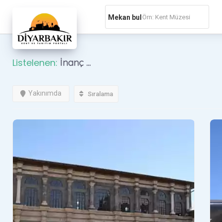
Lütfen
Mekan bul
dikkat:
Bu
web
sitesi
Listelenen:
İnanç
...
bir
erişilebilirlik
Yakınımda
Sıralama
sistemi
içerir.
Web
sitesini,
ekran
okuyucu
kullanan
görme
engellilere
göre