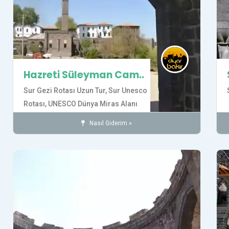
Hazreti Süleyman Cam..
Sur Gezi Rotası Uzun Tur,
Sur Unesco
Rotası,
UNESCO Dünya Miras Alanı
Gezi Rotası
Nasıl Giderim »
Camiler
İnanç
SUR İLÇESİ
Tarihi Yerler
Kaydet
Kay