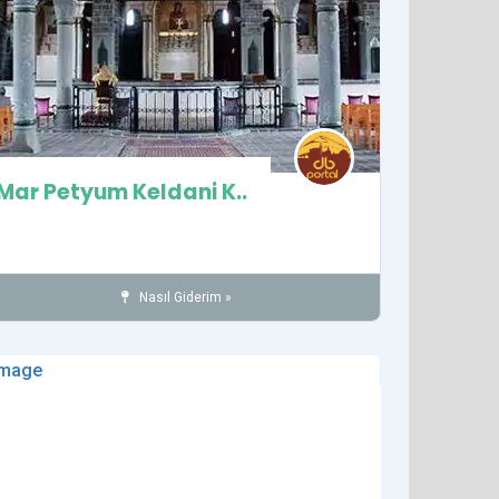
Mar Petyum Keldani K..
Nasıl Giderim »
Kiliseler
İnanç
SUR İLÇESİ
Tarihi Yerler
det