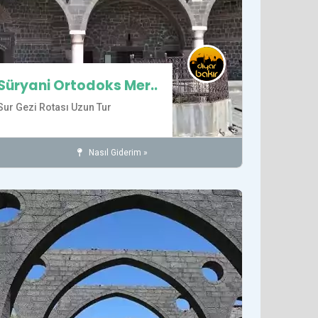
Süryani Ortodoks Mer..
Sur Gezi Rotası Uzun Tur
Nasıl Giderim »
Kiliseler
İnanç
SUR İLÇESİ
Tarihi Yerler
det