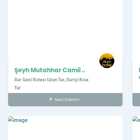
Şeyh Mutahhar Camii ..
Sur Gezi Rotası Uzun Tur,
Suriçi Kısa
Tur
Nasıl Giderim »
Camiler
Diyarbakır
İnanç
SUR İLÇESİ
Tarihi Yerler
Kaydet
Kay