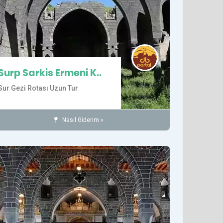
Surp Sarkis Ermeni K..
Sur Gezi Rotası Uzun Tur
Nasıl Giderim »
Kiliseler
İnanç
SUR İLÇESİ
Tarihi Yerler
det