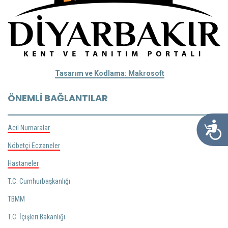
Tasarım ve Kodlama: Makrosoft
ÖNEMLI BAĞLANTILAR
Ulaşılabil
Acil Numaralar
Nöbetçi Eczaneler
Hastaneler
T.C. Cumhurbaşkanlığı
TBMM
T.C. İçişleri Bakanlığı