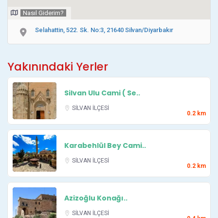
Nasıl Giderim?
Selahattin, 522. Sk. No:3, 21640 Silvan/Diyarbakır
Yakınındaki Yerler
Silvan Ulu Cami ( Se..
SİLVAN İLÇESİ
0.2 km
Karabehlül Bey Cami..
SİLVAN İLÇESİ
0.2 km
Azizoğlu Konağı..
SİLVAN İLÇESİ