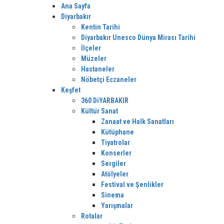
Ana Sayfa
Diyarbakır
Kentin Tarihi
Diyarbakır Unesco Dünya Mirası Tarihi
İlçeler
Müzeler
Hastaneler
Nöbetçi Eczaneler
Keşfet
360 DiYARBAKIR
Kültür Sanat
Zanaat ve Halk Sanatları
Kütüphane
Tiyatrolar
Konserler
Sergiler
Atölyeler
Festival ve Şenlikler
Sinema
Yarışmalar
Rotalar