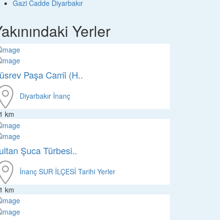
Gazi Cadde Diyarbakır
akınındaki Yerler
üsrev Paşa Cami̇ (H..
Diyarbakır
İnanç
.1 km
ultan Şuca Türbesi..
İnanç
SUR İLÇESİ
Tarihi Yerler
.1 km