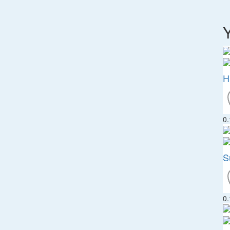
Y
H
0
S
0