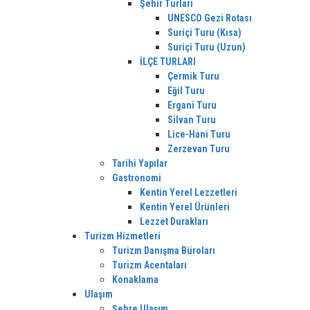
Şehir Turları
UNESCO Gezi Rotası
Suriçi Turu (Kısa)
Suriçi Turu (Uzun)
İLÇE TURLARI
Çermik Turu
Eğil Turu
Ergani Turu
Silvan Turu
Lice-Hani Turu
Zerzevan Turu
Tarihi Yapılar
Gastronomi
Kentin Yerel Lezzetleri
Kentin Yerel Ürünleri
Lezzet Durakları
Turizm Hizmetleri
Turizm Danışma Büroları
Turizm Acentaları
Konaklama
Ulaşım
Şehre Ulaşım