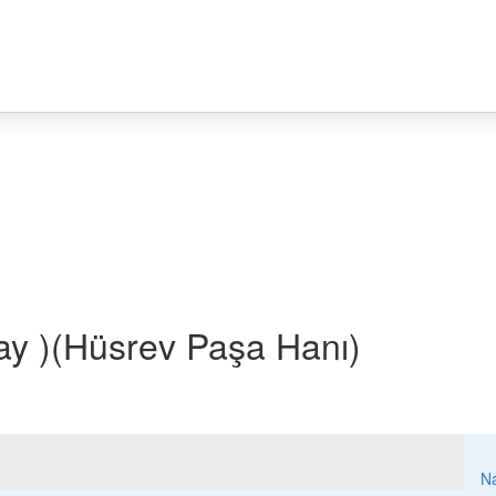
ray )(Hüsrev Paşa Hanı)
Na