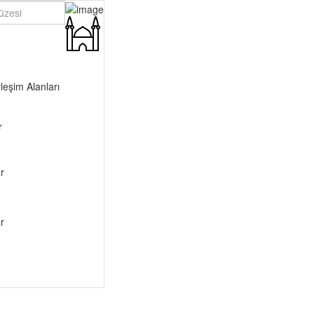
leşim Alanları
r
r
r