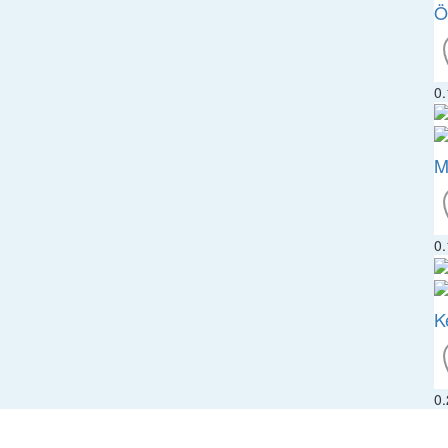
Ö
0
M
0
K
0