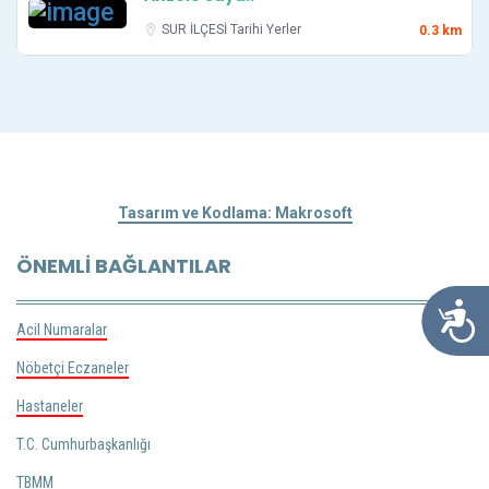
SUR İLÇESİ
Tarihi Yerler
0.3 km
Tasarım ve Kodlama: Makrosoft
ÖNEMLI BAĞLANTILAR
Ulaşılabil
Acil Numaralar
Nöbetçi Eczaneler
Hastaneler
T.C. Cumhurbaşkanlığı
TBMM