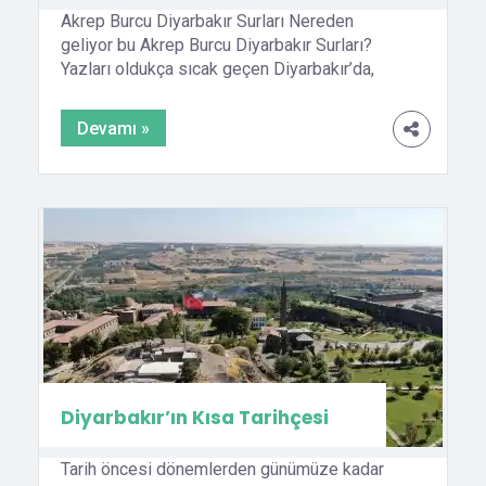
Akrep Burcu Diyarbakır Surları Nereden
geliyor bu Akrep Burcu Diyarbakır Surları?
Yazları oldukça sıcak geçen Diyarbakır’da,
akreplerin bolluğu uzun yıllar halkın yaşamında
önemli olmuştur. Nereden geliyor bu Akrep
Devamı »
Burcu Diyarbakır Surları? Yazları oldukça sıcak
geçen Diyarbakır’da, akreplerin bolluğu uzun
yıllar halkın yaşamında önemli olmuştur. Tarih
boyunca etkili olmalı ki, Diyarbakır surlarında
bir burcun adı da […]
Diyarbakır’ın Kısa Tarihçesi
Tarih öncesi dönemlerden günümüze kadar