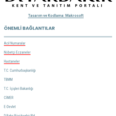
Tasarım ve Kodlama: Makrosoft
ÖNEMLI BAĞLANTILAR
Acil Numaralar
Nöbetçi Eczaneler
Hastaneler
T.C. Cumhurbaşkanlığı
TBMM
T.C. İçişleri Bakanlığı
CİMER
E-Devlet
D.Bakır Büyükşehir Bld.