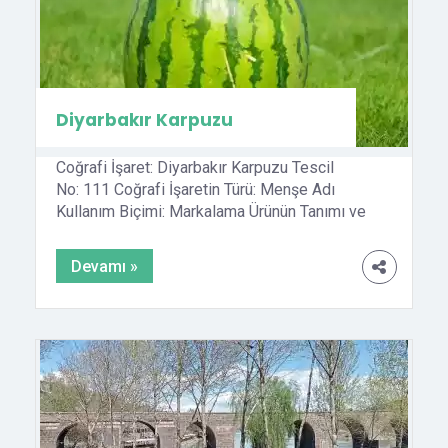
Diyarbakır Karpuzu
Coğrafi İşaret: Diyarbakır Karpuzu Tescil
No: 111 Coğrafi İşaretin Türü: Menşe Adı
Kullanım Biçimi: Markalama Ürünün Tanımı ve
Ayırt Edici Özellikleri: Citrullus lanatus türüne
ait olan ve irilikleri itibariyle dünyaca meşhur
Devamı »
olan Diyarbakır Karpuzları yuvarlak-oval şekilli,
alacalı karpuzlar sınıfına girmektedir.
Diyarbakır’da, Sürme, Pembe, Beyaz Kış, Kara
Kış ve Ferik adları ile tanınan tiplerin eskiden
yaygın olarak yetiştirildiği bilinmektedir. Ancak
[…]