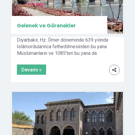
Gelenek ve Görenekler
Diyarbakır, Hz. Ömer döneminde 639 yılında
İslâmordularınca fethedilmesinden bu yana
Müslümanların ve 1085’ten bu yana da
Müslüman Türklerin idaresinde kaldığı için
Türk-İslâm kültürü ile yoğrulmuştur.
Devamı »
Selçuklular, İnaloğulları,
Nisanoğulları,Artukoğulları, Akkoyunlular ve
Osmanlılar bölgenin gelenek ve
göreneklerinde belirleyici rol oynamıştır. Halk
arasında birlik, beraberlik, dayanışma oldukça
yoğundur. Bu durum geleneklere daha sıkı
sarılmayı, inançlarına daha fazla sahip […]