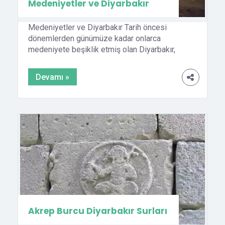
Medeniyetler ve Diyarbakır
Medeniyetler ve Diyarbakır Tarih öncesi
dönemlerden günümüze kadar onlarca
medeniyete beşiklik etmiş olan Diyarbakır,
tarihin her döneminde büyük uygarlıkların
merkezi konumunda olmuştur. Kent, ana
Devamı »
yolların düğüm noktasında bulunma
özelliğinden dolayı, daha ilk çağlarda bir
ticaret merkezi olma görevini üstlenmiştir.
Diyarbakır’ın hiçbir zaman önemini
yitirmeyecek konumu, geçmişte birçok devlet
için ilgi odağı olmuştur. Tarihin her döneminde
[…]
Akrep Burcu Diyarbakır Surları