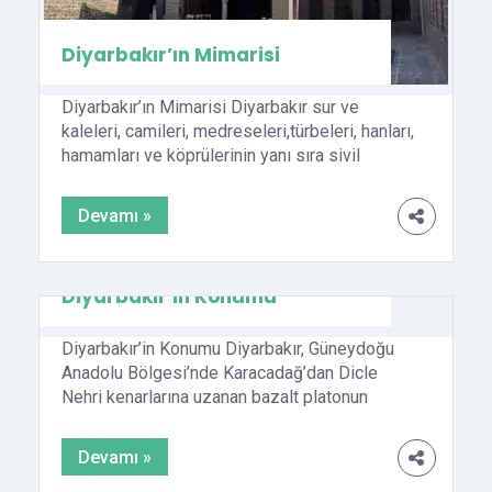
Diyarbakır’ın Mimarisi
Diyarbakır’ın Mimarisi Diyarbakır sur ve
kaleleri, camileri, medreseleri,türbeleri, hanları,
hamamları ve köprülerinin yanı sıra sivil
mimari eserleri bakımından da bölgenin en
zengin örneklerini bir araya getirmiştir. Şehrin
Devamı »
güçlü tarihinin yanı sıra iklim koşulları da sivil
mimariyi etkilemiştir. Diyarbakır sivil
mimarisinin oluşmasında surlar oldukça
Diyarbakır’ın Konumu
mühim bir rol oynamaktadır. Surlar kentin
genişlemesini sınırladığından sur içinde
Diyarbakır’in Konumu Diyarbakır, Güneydoğu
yoğunlaşma artmış, […]
Anadolu Bölgesi’nde Karacadağ’dan Dicle
Nehri kenarlarına uzanan bazalt platonun
üzerine kurulmuştur. Deniz seviyesinden 650
metre yükseklikte yer alan il, doğuda Batman
Devamı »
ve Muş, güneyde Mardin, batıda Şanlıurfa,